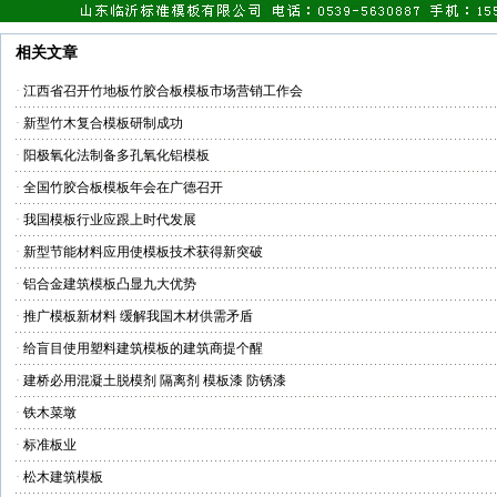
相关文章
·
江西省召开竹地板竹胶合板模板市场营销工作会
·
新型竹木复合模板研制成功
·
阳极氧化法制备多孔氧化铝模板
·
全国竹胶合板模板年会在广德召开
·
我国模板行业应跟上时代发展
·
新型节能材料应用使模板技术获得新突破
·
铝合金建筑模板凸显九大优势
·
推广模板新材料 缓解我国木材供需矛盾
·
给盲目使用塑料建筑模板的建筑商提个醒
·
建桥必用混凝土脱模剂 隔离剂 模板漆 防锈漆
·
铁木菜墩
·
标准板业
·
松木建筑模板