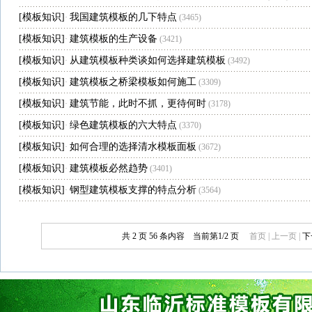
[
模板知识
]
我国建筑模板的几下特点
·
(3465)
[
模板知识
]
建筑模板的生产设备
·
(3421)
[
模板知识
]
从建筑模板种类谈如何选择建筑模板
·
(3492)
[
模板知识
]
建筑模板之桥梁模板如何施工
·
(3309)
[
模板知识
]
建筑节能，此时不抓，更待何时
·
(3178)
[
模板知识
]
绿色建筑模板的六大特点
·
(3370)
[
模板知识
]
如何合理的选择清水模板面板
·
(3672)
[
模板知识
]
建筑模板必然趋势
·
(3401)
[
模板知识
]
钢型建筑模板支撑的特点分析
·
(3564)
共 2 页 56 条内容 当前第1/2 页
首页 | 上一页 |
下