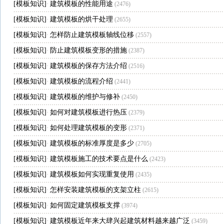
[
模板知识
]
建筑模板的性能用途
·
(2476)
[
模板知识
]
建筑模板的烘干处理
·
(2655)
[
模板知识
]
怎样防止建筑模板轴线位移
·
(2557)
[
模板知识
]
防止建筑模板变形的措施
·
(2387)
[
模板知识
]
建筑模板的保存方法介绍
·
(2516)
[
模板知识
]
建筑模板的流程介绍
·
(2441)
[
模板知识
]
建筑模板的维护与修补
·
(2450)
[
模板知识
]
如何对建筑模板进行热压
·
(2379)
[
模板知识
]
如何处理建筑模板的变形
·
(2371)
[
模板知识
]
建筑模板的标准厚度是多少
·
(2705)
[
模板知识
]
建筑模板施工的技术要点是什么
·
(2423)
[
模板知识
]
建筑模板如何实现重复使用
·
(2435)
[
模板知识
]
怎样安装建筑模板的支架立柱
·
(2615)
[
模板知识
]
如何固定建筑模板支撑
·
(3974)
[
模板知识
]
建筑模板近年来大肆兴起建筑材料越来越广泛
·
(3459)