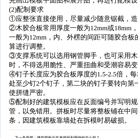
先画出模板平面图和展开图，再进行配模设
(2)配制要求
①应整张直接使用，尽量减少随意锯截，造
②木胶合板常用厚度一般为12mm或18mm
一般为12mm，内、外楞的间距可随胶合板
算进行调整。
③支撑系统可以选用钢管脚手，也可采用木
时，不得选用脆性、严重扭曲和受潮容易变
④钉子长度应为胶合板厚度的1.5-2.5倍，
处至少钉2个钉子，第二块的钉子要转向第
使拼缝严密。
⑤配制好的建筑模板应在反面编号并写明规
管，以免错用。拼板时尽量将整板铺在中间
条，因建筑模板靠墙处在拆模时易破损。
下一条新闻：
建筑模板近年来循环利用做的怎么样？